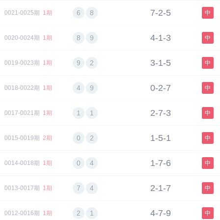
7-2-5
6
8
0021-0025期
1期
中
4-1-3
8
9
0020-0024期
1期
中
3-1-5
9
2
0019-0023期
1期
中
0-2-7
4
9
0018-0022期
1期
中
2-7-3
1
1
0017-0021期
1期
中
1-5-1
0
2
0015-0019期
2期
中
1-7-6
0
4
0014-0018期
1期
中
2-1-7
7
4
0013-0017期
1期
中
4-7-9
2
1
0012-0016期
1期
中