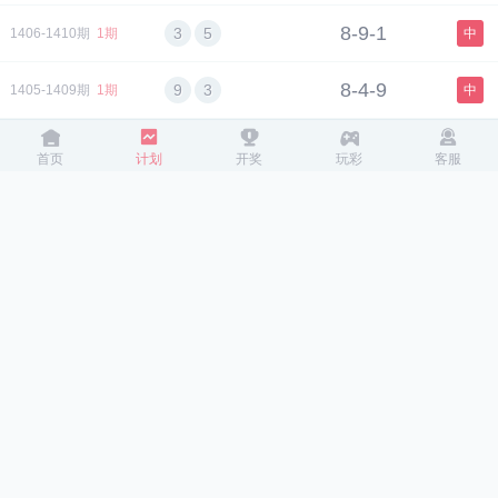
8-9-1
3
5
1406-1410期
1期
中
8-4-9
9
3
1405-1409期
1期
中
河内分分彩计划网 © 2018-2025 CWG-HNFFC.COM
首页
计划
开奖
玩彩
客服