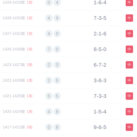
1-6-4
0
4
1429-1433期
1期
中
7-3-5
4
9
1428-1432期
1期
中
2-1-6
4
0
1427-1431期
1期
中
8-5-0
7
0
1426-1430期
1期
中
6-7-2
2
3
1423-1427期
3期
中
3-6-3
2
5
1422-1426期
1期
中
7-3-3
5
5
1421-1425期
1期
中
1-5-4
4
8
1420-1424期
1期
中
9-6-5
0
8
1417-1421期
3期
中