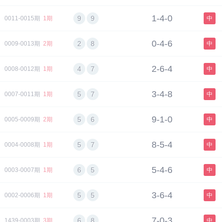
1-4-0
9
9
0011-0015期
1期
中
0-4-6
2
8
0009-0013期
2期
中
2-6-4
4
7
0008-0012期
1期
中
3-4-8
5
7
0007-0011期
1期
中
9-1-0
5
6
0005-0009期
2期
中
8-5-4
5
7
0004-0008期
1期
中
5-4-6
6
5
0003-0007期
1期
中
3-6-4
5
5
0002-0006期
1期
中
7-0-3
6
8
1439-0003期
3期
中